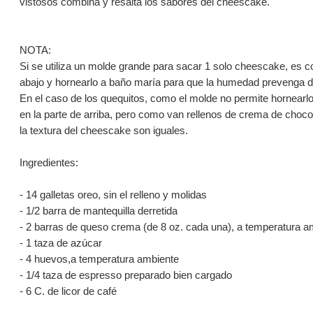
vistosos combina y resalta los sabores del cheescake.
NOTA:
Si se utiliza un molde grande para sacar 1 solo cheescake, es co
abajo y hornearlo a baño maría para que la humedad prevenga de
En el caso de los quequitos, como el molde no permite hornearl
en la parte de arriba, pero como van rellenos de crema de chocolat
la textura del cheescake son iguales.
Ingredientes:
- 14 galletas oreo, sin el relleno y molidas
- 1/2 barra de mantequilla derretida
- 2 barras de queso crema (de 8 oz. cada una), a temperatura a
- 1 taza de azúcar
- 4 huevos,a temperatura ambiente
- 1/4 taza de espresso preparado bien cargado
- 6 C. de licor de café