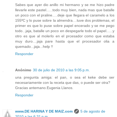
Sabes que ayer dio anillo mi hermano y se me hizo padre
llevarle este pastel......todo muy bien, nada mas que batalle
un poco con el praline.....deje que llegara el caramelo a los
155ºC y lo puse sobre la almendra....tuve dos problemas, el
primer es que lo puse sobre papel encerado y se me pego
todo...jaja, batalle un poco en despegarle todo el papel......y
otro es que al molerlo en el prcesador como que estaba
muy duro....jaja pare hasta que el procesador olia a
quemado...jaja...help !!
Responder
Anónimo
30 de julio de 2010 a las 9:05 p.m.
una pregunta amiga: el pan, o sea el keke debe ser
necesariamente con la receta que das, o puede ser otra?
Gracias antemano.Eugenia Llanos.
Responder
www.DE HARINA Y DE MAIZ.com
5 de agosto de
2010 a las 6:31 p.m.