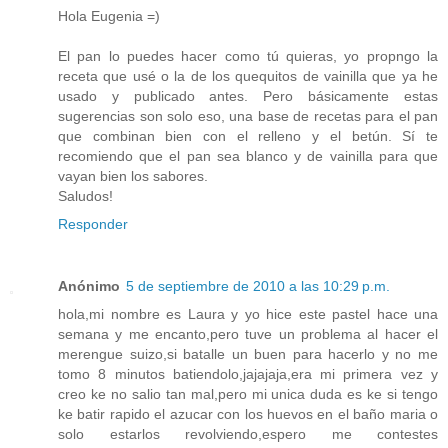
Hola Eugenia =)
El pan lo puedes hacer como tú quieras, yo propngo la
receta que usé o la de los quequitos de vainilla que ya he
usado y publicado antes. Pero básicamente estas
sugerencias son solo eso, una base de recetas para el pan
que combinan bien con el relleno y el betún. Sí te
recomiendo que el pan sea blanco y de vainilla para que
vayan bien los sabores.
Saludos!
Responder
Anónimo
5 de septiembre de 2010 a las 10:29 p.m.
hola,mi nombre es Laura y yo hice este pastel hace una
semana y me encanto,pero tuve un problema al hacer el
merengue suizo,si batalle un buen para hacerlo y no me
tomo 8 minutos batiendolo,jajajaja,era mi primera vez y
creo ke no salio tan mal,pero mi unica duda es ke si tengo
ke batir rapido el azucar con los huevos en el baño maria o
solo estarlos revolviendo,espero me contestes