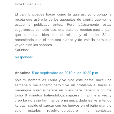
Hola Eugenia =)
El pan lo puedes hacer como tú quieras, yo propngo la
receta que usé o la de los quequitos de vainilla que ya he
usado y publicado antes. Pero básicamente estas
sugerencias son solo eso, una base de recetas para el pan
que combinan bien con el relleno y el betún. Sí te
recomiendo que el pan sea blanco y de vainilla para que
vayan bien los sabores.
Saludos!
Responder
Anónimo
5 de septiembre de 2010 a las 10:29 p.m.
hola,mi nombre es Laura y yo hice este pastel hace una
semana y me encanto,pero tuve un problema al hacer el
merengue suizo,si batalle un buen para hacerlo y no me
tomo 8 minutos batiendolo,jajajaja,era mi primera vez y
creo ke no salio tan mal,pero mi unica duda es ke si tengo
ke batir rapido el azucar con los huevos en el baño maria o
solo estarlos revolviendo,espero me contestes