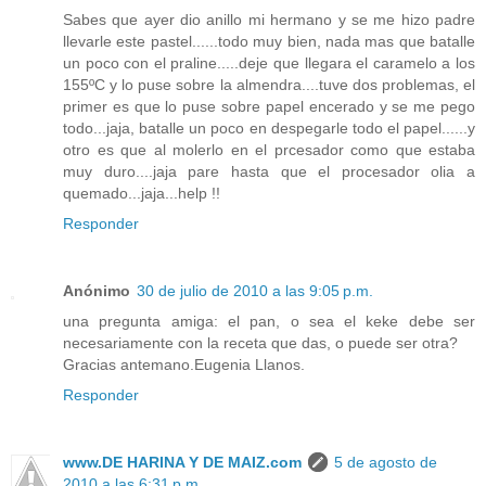
Sabes que ayer dio anillo mi hermano y se me hizo padre
llevarle este pastel......todo muy bien, nada mas que batalle
un poco con el praline.....deje que llegara el caramelo a los
155ºC y lo puse sobre la almendra....tuve dos problemas, el
primer es que lo puse sobre papel encerado y se me pego
todo...jaja, batalle un poco en despegarle todo el papel......y
otro es que al molerlo en el prcesador como que estaba
muy duro....jaja pare hasta que el procesador olia a
quemado...jaja...help !!
Responder
Anónimo
30 de julio de 2010 a las 9:05 p.m.
una pregunta amiga: el pan, o sea el keke debe ser
necesariamente con la receta que das, o puede ser otra?
Gracias antemano.Eugenia Llanos.
Responder
www.DE HARINA Y DE MAIZ.com
5 de agosto de
2010 a las 6:31 p.m.