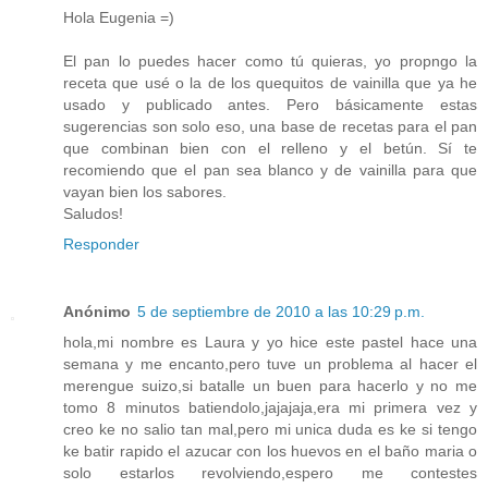
Hola Eugenia =)
El pan lo puedes hacer como tú quieras, yo propngo la
receta que usé o la de los quequitos de vainilla que ya he
usado y publicado antes. Pero básicamente estas
sugerencias son solo eso, una base de recetas para el pan
que combinan bien con el relleno y el betún. Sí te
recomiendo que el pan sea blanco y de vainilla para que
vayan bien los sabores.
Saludos!
Responder
Anónimo
5 de septiembre de 2010 a las 10:29 p.m.
hola,mi nombre es Laura y yo hice este pastel hace una
semana y me encanto,pero tuve un problema al hacer el
merengue suizo,si batalle un buen para hacerlo y no me
tomo 8 minutos batiendolo,jajajaja,era mi primera vez y
creo ke no salio tan mal,pero mi unica duda es ke si tengo
ke batir rapido el azucar con los huevos en el baño maria o
solo estarlos revolviendo,espero me contestes