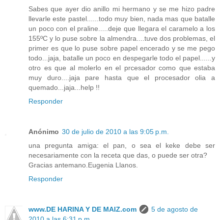
Sabes que ayer dio anillo mi hermano y se me hizo padre
llevarle este pastel......todo muy bien, nada mas que batalle
un poco con el praline.....deje que llegara el caramelo a los
155ºC y lo puse sobre la almendra....tuve dos problemas, el
primer es que lo puse sobre papel encerado y se me pego
todo...jaja, batalle un poco en despegarle todo el papel......y
otro es que al molerlo en el prcesador como que estaba
muy duro....jaja pare hasta que el procesador olia a
quemado...jaja...help !!
Responder
Anónimo
30 de julio de 2010 a las 9:05 p.m.
una pregunta amiga: el pan, o sea el keke debe ser
necesariamente con la receta que das, o puede ser otra?
Gracias antemano.Eugenia Llanos.
Responder
www.DE HARINA Y DE MAIZ.com
5 de agosto de
2010 a las 6:31 p.m.