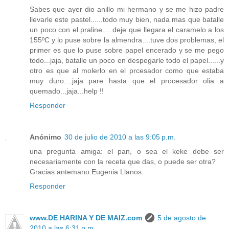
Sabes que ayer dio anillo mi hermano y se me hizo padre
llevarle este pastel......todo muy bien, nada mas que batalle
un poco con el praline.....deje que llegara el caramelo a los
155ºC y lo puse sobre la almendra....tuve dos problemas, el
primer es que lo puse sobre papel encerado y se me pego
todo...jaja, batalle un poco en despegarle todo el papel......y
otro es que al molerlo en el prcesador como que estaba
muy duro....jaja pare hasta que el procesador olia a
quemado...jaja...help !!
Responder
Anónimo
30 de julio de 2010 a las 9:05 p.m.
una pregunta amiga: el pan, o sea el keke debe ser
necesariamente con la receta que das, o puede ser otra?
Gracias antemano.Eugenia Llanos.
Responder
www.DE HARINA Y DE MAIZ.com
5 de agosto de
2010 a las 6:31 p.m.