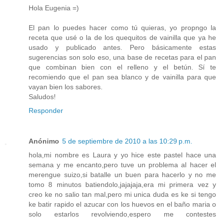
Hola Eugenia =)
El pan lo puedes hacer como tú quieras, yo propngo la
receta que usé o la de los quequitos de vainilla que ya he
usado y publicado antes. Pero básicamente estas
sugerencias son solo eso, una base de recetas para el pan
que combinan bien con el relleno y el betún. Sí te
recomiendo que el pan sea blanco y de vainilla para que
vayan bien los sabores.
Saludos!
Responder
Anónimo
5 de septiembre de 2010 a las 10:29 p.m.
hola,mi nombre es Laura y yo hice este pastel hace una
semana y me encanto,pero tuve un problema al hacer el
merengue suizo,si batalle un buen para hacerlo y no me
tomo 8 minutos batiendolo,jajajaja,era mi primera vez y
creo ke no salio tan mal,pero mi unica duda es ke si tengo
ke batir rapido el azucar con los huevos en el baño maria o
solo estarlos revolviendo,espero me contestes