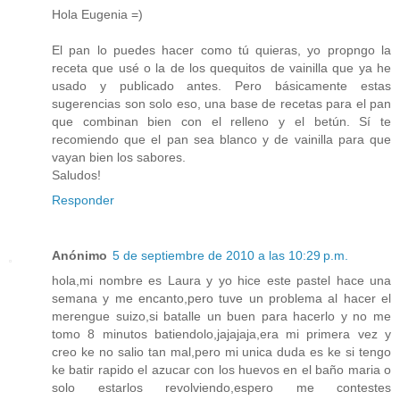
Hola Eugenia =)
El pan lo puedes hacer como tú quieras, yo propngo la
receta que usé o la de los quequitos de vainilla que ya he
usado y publicado antes. Pero básicamente estas
sugerencias son solo eso, una base de recetas para el pan
que combinan bien con el relleno y el betún. Sí te
recomiendo que el pan sea blanco y de vainilla para que
vayan bien los sabores.
Saludos!
Responder
Anónimo
5 de septiembre de 2010 a las 10:29 p.m.
hola,mi nombre es Laura y yo hice este pastel hace una
semana y me encanto,pero tuve un problema al hacer el
merengue suizo,si batalle un buen para hacerlo y no me
tomo 8 minutos batiendolo,jajajaja,era mi primera vez y
creo ke no salio tan mal,pero mi unica duda es ke si tengo
ke batir rapido el azucar con los huevos en el baño maria o
solo estarlos revolviendo,espero me contestes