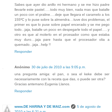
Sabes que ayer dio anillo mi hermano y se me hizo padre
llevarle este pastel......todo muy bien, nada mas que batalle
un poco con el praline.....deje que llegara el caramelo a los
155ºC y lo puse sobre la almendra....tuve dos problemas, el
primer es que lo puse sobre papel encerado y se me pego
todo...jaja, batalle un poco en despegarle todo el papel......y
otro es que al molerlo en el prcesador como que estaba
muy duro....jaja pare hasta que el procesador olia a
quemado...jaja...help !!
Responder
Anónimo
30 de julio de 2010 a las 9:05 p.m.
una pregunta amiga: el pan, o sea el keke debe ser
necesariamente con la receta que das, o puede ser otra?
Gracias antemano.Eugenia Llanos.
Responder
www.DE HARINA Y DE MAIZ.com
5 de agosto de
2010 a las 6:31 p.m.