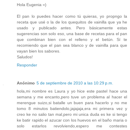
Hola Eugenia =)
El pan lo puedes hacer como tú quieras, yo propngo la
receta que usé o la de los quequitos de vainilla que ya he
usado y publicado antes. Pero básicamente estas
sugerencias son solo eso, una base de recetas para el pan
que combinan bien con el relleno y el betún. Sí te
recomiendo que el pan sea blanco y de vainilla para que
vayan bien los sabores.
Saludos!
Responder
Anónimo
5 de septiembre de 2010 a las 10:29 p.m.
hola,mi nombre es Laura y yo hice este pastel hace una
semana y me encanto,pero tuve un problema al hacer el
merengue suizo,si batalle un buen para hacerlo y no me
tomo 8 minutos batiendolo,jajajaja,era mi primera vez y
creo ke no salio tan mal,pero mi unica duda es ke si tengo
ke batir rapido el azucar con los huevos en el baño maria o
solo estarlos revolviendo,espero me contestes