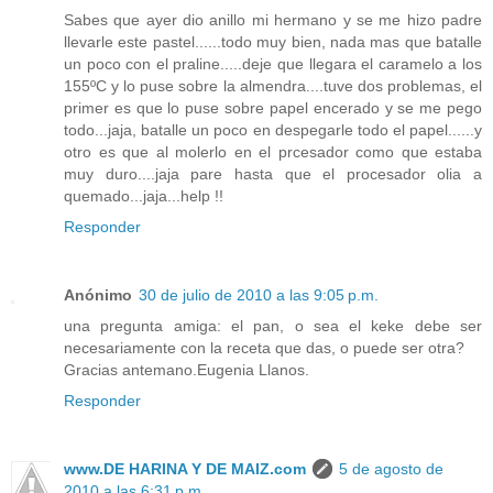
Sabes que ayer dio anillo mi hermano y se me hizo padre
llevarle este pastel......todo muy bien, nada mas que batalle
un poco con el praline.....deje que llegara el caramelo a los
155ºC y lo puse sobre la almendra....tuve dos problemas, el
primer es que lo puse sobre papel encerado y se me pego
todo...jaja, batalle un poco en despegarle todo el papel......y
otro es que al molerlo en el prcesador como que estaba
muy duro....jaja pare hasta que el procesador olia a
quemado...jaja...help !!
Responder
Anónimo
30 de julio de 2010 a las 9:05 p.m.
una pregunta amiga: el pan, o sea el keke debe ser
necesariamente con la receta que das, o puede ser otra?
Gracias antemano.Eugenia Llanos.
Responder
www.DE HARINA Y DE MAIZ.com
5 de agosto de
2010 a las 6:31 p.m.