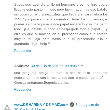
Sabes que ayer dio anillo mi hermano y se me hizo padre
llevarle este pastel......todo muy bien, nada mas que batalle
un poco con el praline.....deje que llegara el caramelo a los
155ºC y lo puse sobre la almendra....tuve dos problemas, el
primer es que lo puse sobre papel encerado y se me pego
todo...jaja, batalle un poco en despegarle todo el papel......y
otro es que al molerlo en el prcesador como que estaba
muy duro....jaja pare hasta que el procesador olia a
quemado...jaja...help !!
Responder
Anónimo
30 de julio de 2010 a las 9:05 p.m.
una pregunta amiga: el pan, o sea el keke debe ser
necesariamente con la receta que das, o puede ser otra?
Gracias antemano.Eugenia Llanos.
Responder
www.DE HARINA Y DE MAIZ.com
5 de agosto de
2010 a las 6:31 p.m.