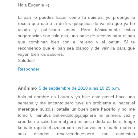
Hola Eugenia =)
El pan lo puedes hacer como tú quieras, yo propngo la
receta que usé o la de los quequitos de vainilla que ya he
usado y publicado antes. Pero básicamente estas
sugerencias son solo eso, una base de recetas para el pan
que combinan bien con el relleno y el betún. Sí te
recomiendo que el pan sea blanco y de vainilla para que
vayan bien los sabores.
Saludos!
Responder
Anónimo
5 de septiembre de 2010 a las 10:29 p.m.
hola,mi nombre es Laura y yo hice este pastel hace una
semana y me encanto,pero tuve un problema al hacer el
merengue suizo,si batalle un buen para hacerlo y no me
tomo 8 minutos batiendolo,jajajaja,era mi primera vez y
creo ke no salio tan mal,pero mi unica duda es ke si tengo
ke batir rapido el azucar con los huevos en el baño maria o
solo estarlos revolviendo,espero me contestes