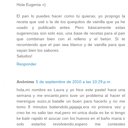
Hola Eugenia =)
El pan lo puedes hacer como tú quieras, yo propngo la
receta que usé o la de los quequitos de vainilla que ya he
usado y publicado antes. Pero básicamente estas
sugerencias son solo eso, una base de recetas para el pan
que combinan bien con el relleno y el betún. Sí te
recomiendo que el pan sea blanco y de vainilla para que
vayan bien los sabores.
Saludos!
Responder
Anónimo
5 de septiembre de 2010 a las 10:29 p.m.
hola,mi nombre es Laura y yo hice este pastel hace una
semana y me encanto,pero tuve un problema al hacer el
merengue suizo,si batalle un buen para hacerlo y no me
tomo 8 minutos batiendolo,jajajaja,era mi primera vez y
creo ke no salio tan mal,pero mi unica duda es ke si tengo
ke batir rapido el azucar con los huevos en el baño maria o
solo estarlos revolviendo,espero me contestes