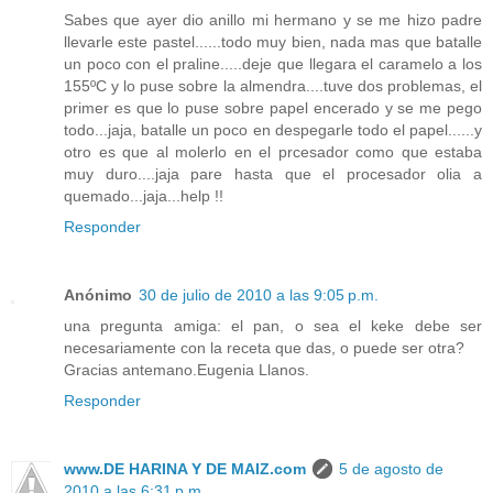
Sabes que ayer dio anillo mi hermano y se me hizo padre
llevarle este pastel......todo muy bien, nada mas que batalle
un poco con el praline.....deje que llegara el caramelo a los
155ºC y lo puse sobre la almendra....tuve dos problemas, el
primer es que lo puse sobre papel encerado y se me pego
todo...jaja, batalle un poco en despegarle todo el papel......y
otro es que al molerlo en el prcesador como que estaba
muy duro....jaja pare hasta que el procesador olia a
quemado...jaja...help !!
Responder
Anónimo
30 de julio de 2010 a las 9:05 p.m.
una pregunta amiga: el pan, o sea el keke debe ser
necesariamente con la receta que das, o puede ser otra?
Gracias antemano.Eugenia Llanos.
Responder
www.DE HARINA Y DE MAIZ.com
5 de agosto de
2010 a las 6:31 p.m.