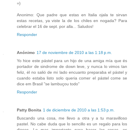
=)
Anonimo: Que padre que estas en Italia ojala te sirvan
estas recetas, ya viste la de los chiles en nogada? Para
celebrar el 16 de sept. por alla... Saludos!
Responder
Anónimo
17 de noviembre de 2010 a las 1:18 p.m.
Yo hice este pástel para un hijo de una amiga mía que és
portador de sindrome de down leve, y nunca lo vimos tan
feliz, él no salió de mi lado encuanto preparaba el pástel y
cuando estaba listo solo queria comer el pástel come se
dice em Brasil "se lambuçou todo"
Responder
Patty Bonita
1 de diciembre de 2010 a las 1:53 p.m.
Buscando una cosa, me llevo a otra y a tu maravilloso
pastel. No cabe duda que lo sencillo es un regalo para los
dioses. Lo mas importante para hacer las cosas, es